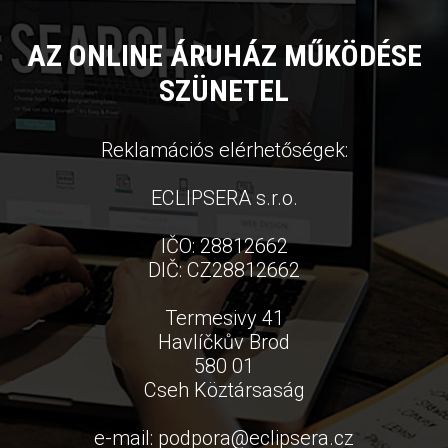
AZ ONLINE ÁRUHÁZ MŰKÖDÉSE
SZÜNETEL
Reklamációs elérhetőségek:
ECLIPSERA s.r.o.
IČO: 28812662
DIČ: CZ28812662
Termesivy 41
Havlíčkův Brod
580 01
Cseh Köztársaság
e-mail:
podpora
@
eclipsera.cz