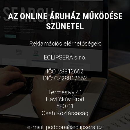
AZ ONLINE ÁRUHÁZ MŰKÖDÉSE
SZÜNETEL
Reklamációs elérhetőségek:
ECLIPSERA s.r.o.
IČO: 28812662
DIČ: CZ28812662
Termesivy 41
Havlíčkův Brod
580 01
Cseh Köztársaság
e-mail:
podpora
@
eclipsera.cz