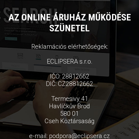
AZ ONLINE ÁRUHÁZ MŰKÖDÉSE
SZÜNETEL
Reklamációs elérhetőségek:
ECLIPSERA s.r.o.
IČO: 28812662
DIČ: CZ28812662
Termesivy 41
Havlíčkův Brod
580 01
Cseh Köztársaság
e-mail:
podpora
@
eclipsera.cz