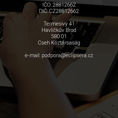
IČO: 28812662
DIČ: CZ28812662
Termesivy 41
Havlíčkův Brod
580 01
Cseh Köztársaság
e-mail:
podpora
@
eclipsera.cz