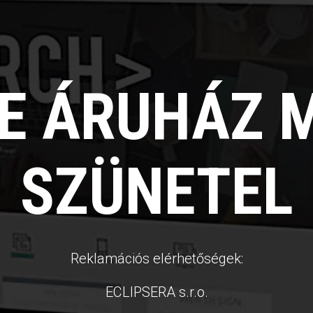
NE ÁRUHÁZ 
SZÜNETEL
Reklamációs elérhetőségek:
ECLIPSERA s.r.o.