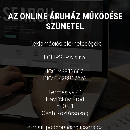
AZ ONLINE ÁRUHÁZ MŰKÖDÉSE
SZÜNETEL
Reklamációs elérhetőségek:
ECLIPSERA s.r.o.
IČO: 28812662
DIČ: CZ28812662
Termesivy 41
Havlíčkův Brod
580 01
Cseh Köztársaság
e-mail:
podpora
@
eclipsera.cz