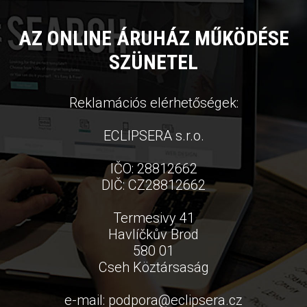
AZ ONLINE ÁRUHÁZ MŰKÖDÉSE
SZÜNETEL
Reklamációs elérhetőségek:
ECLIPSERA s.r.o.
IČO: 28812662
DIČ: CZ28812662
Termesivy 41
Havlíčkův Brod
580 01
Cseh Köztársaság
e-mail:
podpora
@
eclipsera.cz