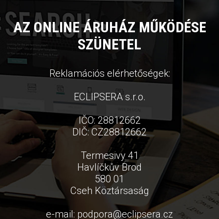
AZ ONLINE ÁRUHÁZ MŰKÖDÉSE
SZÜNETEL
Reklamációs elérhetőségek:
ECLIPSERA s.r.o.
IČO: 28812662
DIČ: CZ28812662
Termesivy 41
Havlíčkův Brod
580 01
Cseh Köztársaság
e-mail:
podpora
@
eclipsera.cz