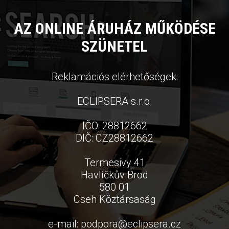
AZ ONLINE ÁRUHÁZ MŰKÖDÉSE
SZÜNETEL
Reklamációs elérhetőségek:
ECLIPSERA s.r.o.
IČO: 28812662
DIČ: CZ28812662
Termesivy 41
Havlíčkův Brod
580 01
Cseh Köztársaság
e-mail:
podpora
@
eclipsera.cz