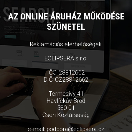
AZ ONLINE ÁRUHÁZ MŰKÖDÉSE
SZÜNETEL
Reklamációs elérhetőségek:
ECLIPSERA s.r.o.
IČO: 28812662
DIČ: CZ28812662
Termesivy 41
Havlíčkův Brod
580 01
Cseh Köztársaság
e-mail:
podpora
@
eclipsera.cz