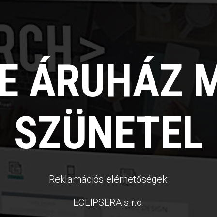
NE ÁRUHÁZ 
SZÜNETEL
Reklamációs elérhetőségek:
ECLIPSERA s.r.o.