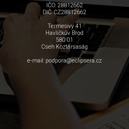
IČO: 28812662
DIČ: CZ28812662
Termesivy 41
Havlíčkův Brod
580 01
Cseh Köztársaság
e-mail:
podpora
@
eclipsera.cz