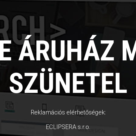
NE ÁRUHÁZ 
SZÜNETEL
Reklamációs elérhetőségek:
ECLIPSERA s.r.o.