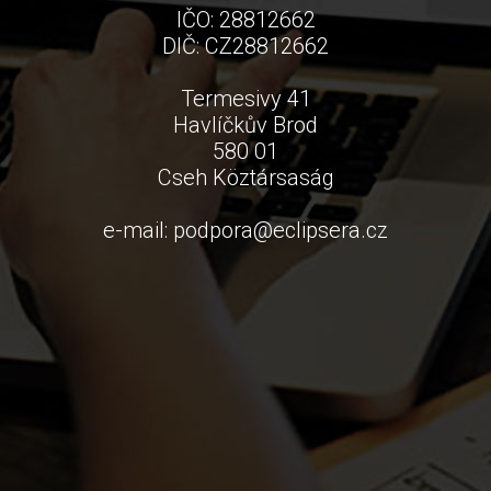
IČO: 28812662
DIČ: CZ28812662
Termesivy 41
Havlíčkův Brod
580 01
Cseh Köztársaság
e-mail:
podpora
@
eclipsera.cz