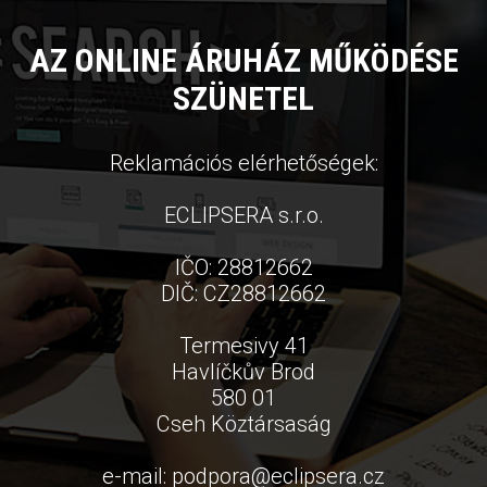
AZ ONLINE ÁRUHÁZ MŰKÖDÉSE
SZÜNETEL
Reklamációs elérhetőségek:
ECLIPSERA s.r.o.
IČO: 28812662
DIČ: CZ28812662
Termesivy 41
Havlíčkův Brod
580 01
Cseh Köztársaság
e-mail:
podpora
@
eclipsera.cz