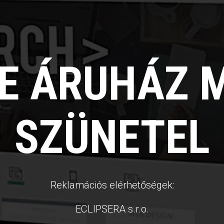
NE ÁRUHÁZ 
SZÜNETEL
Reklamációs elérhetőségek:
ECLIPSERA s.r.o.