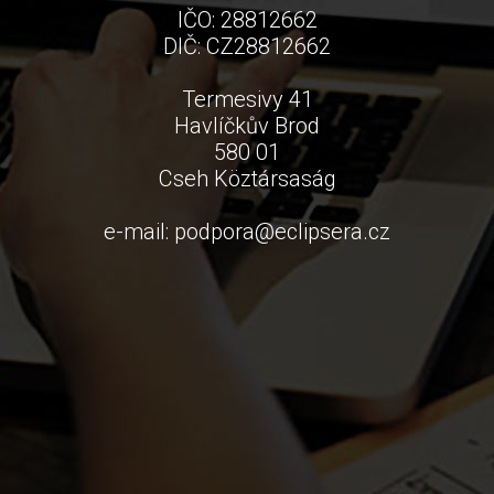
IČO: 28812662
DIČ: CZ28812662
Termesivy 41
Havlíčkův Brod
580 01
Cseh Köztársaság
e-mail:
podpora
@
eclipsera.cz