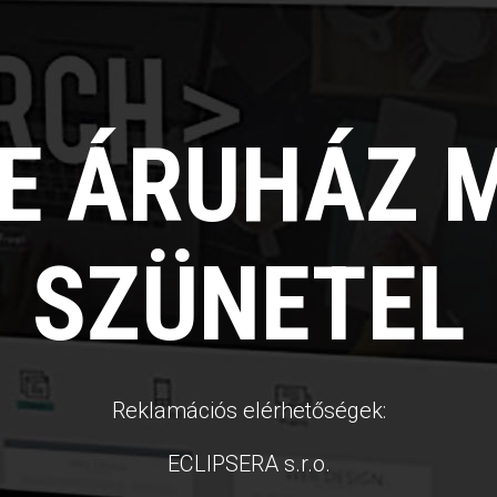
NE ÁRUHÁZ 
SZÜNETEL
Reklamációs elérhetőségek:
ECLIPSERA s.r.o.