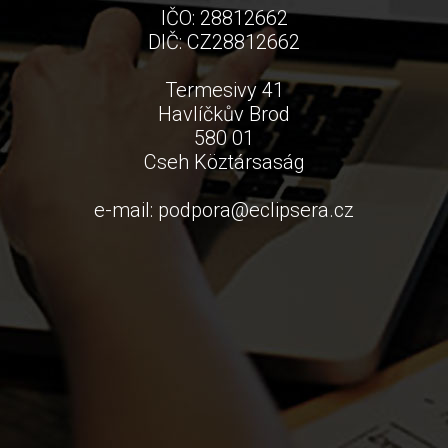
IČO: 28812662
DIČ: CZ28812662
Termesivy 41
Havlíčkův Brod
580 01
Cseh Köztársaság
e-mail:
podpora
@
eclipsera.cz