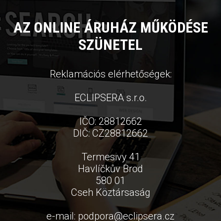
AZ ONLINE ÁRUHÁZ MŰKÖDÉSE
SZÜNETEL
Reklamációs elérhetőségek:
ECLIPSERA s.r.o.
IČO: 28812662
DIČ: CZ28812662
Termesivy 41
Havlíčkův Brod
580 01
Cseh Köztársaság
e-mail:
podpora
@
eclipsera.cz