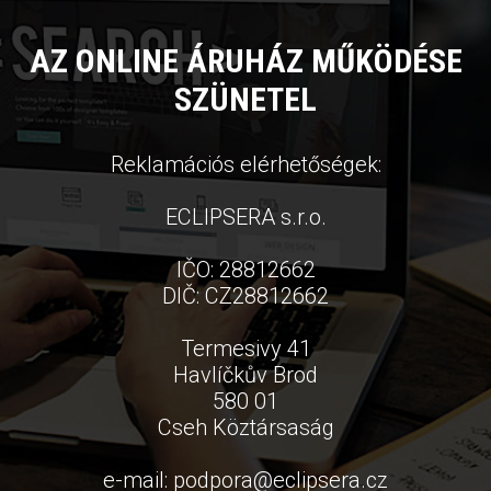
AZ ONLINE ÁRUHÁZ MŰKÖDÉSE
SZÜNETEL
Reklamációs elérhetőségek:
ECLIPSERA s.r.o.
IČO: 28812662
DIČ: CZ28812662
Termesivy 41
Havlíčkův Brod
580 01
Cseh Köztársaság
e-mail:
podpora
@
eclipsera.cz