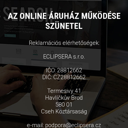
AZ ONLINE ÁRUHÁZ MŰKÖDÉSE
SZÜNETEL
Reklamációs elérhetőségek:
ECLIPSERA s.r.o.
IČO: 28812662
DIČ: CZ28812662
Termesivy 41
Havlíčkův Brod
580 01
Cseh Köztársaság
e-mail:
podpora
@
eclipsera.cz