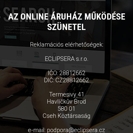
AZ ONLINE ÁRUHÁZ MŰKÖDÉSE
SZÜNETEL
Reklamációs elérhetőségek:
ECLIPSERA s.r.o.
IČO: 28812662
DIČ: CZ28812662
Termesivy 41
Havlíčkův Brod
580 01
Cseh Köztársaság
e-mail:
podpora
@
eclipsera.cz