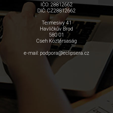
IČO: 28812662
DIČ: CZ28812662
Termesivy 41
Havlíčkův Brod
580 01
Cseh Köztársaság
e-mail:
podpora
@
eclipsera.cz