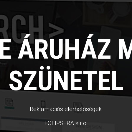
NE ÁRUHÁZ 
SZÜNETEL
Reklamációs elérhetőségek:
ECLIPSERA s.r.o.