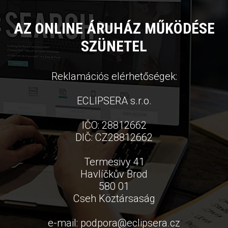
AZ ONLINE ÁRUHÁZ MŰKÖDÉSE
SZÜNETEL
Reklamációs elérhetőségek:
ECLIPSERA s.r.o.
IČO: 28812662
DIČ: CZ28812662
Termesivy 41
Havlíčkův Brod
580 01
Cseh Köztársaság
e-mail:
podpora
@
eclipsera.cz