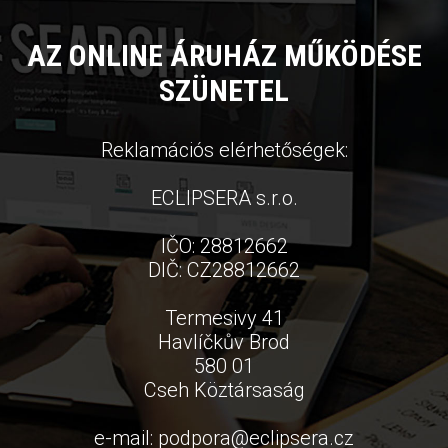
AZ ONLINE ÁRUHÁZ MŰKÖDÉSE
SZÜNETEL
Reklamációs elérhetőségek:
ECLIPSERA s.r.o.
IČO: 28812662
DIČ: CZ28812662
Termesivy 41
Havlíčkův Brod
580 01
Cseh Köztársaság
e-mail:
podpora
@
eclipsera.cz